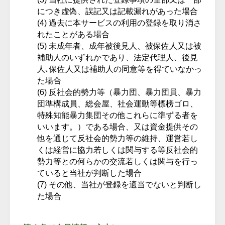
につき虚偽、誤記又は記載漏れがあった場合
過去に本サービスの利用の登録を取り消さ
れたことがある場合
未成年者、成年被後見人、被保佐人又は被
補助人のいずれかであり、法定代理人、後見
人､保佐人又は補助人の同意等を得ていなかっ
た場合
反社会的勢力等（暴力団、暴力団員、暴力
団準構成員、総会屋、社会運動等標榜ゴロ、
特殊知能暴力集団その他これらに準ずる者を
いいます。）である場合、又は資金提供その
他を通じて反社会的勢力等の維持、運営若し
くは経営に協力若しくは関与する等反社会的
勢力等との何らかの交流若しくは関与を行っ
ていると当社が判断した場合
その他、当社が登録を適当でないと判断し
た場合