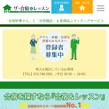
ログイン(合宿幹事様)
合宿の幹事様
宿舎・施設様
ログイン(宿舎・施設様)
ログイン
ログイン
合宿施設をお探しの方（新規登録）
合宿施設を掲載したい方（掲載希望）
「合宿幹事さん」と「合宿施設」を直接結ぶマッチングサービス
ザ・合宿&レッスンのご利用方法
導入を検討しているお客様
【TEL】072-748-3351 （平日 09:30 ～ 19:00）