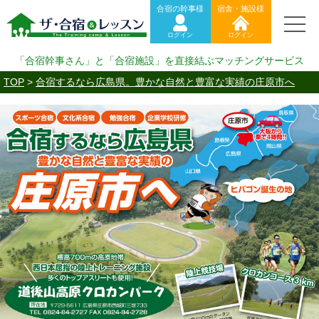
合宿の幹事様
宿舎・施設様
ログイン
ログイン
「合宿幹事さん」と「合宿施設」を直接結ぶマッチングサービス
TOP
>
合宿するなら広島県。豊かな自然と豊富な実績の庄原市へ