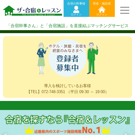
ログイン(合宿幹事様)
合宿の幹事様
宿舎・施設様
ログイン(宿舎・施設様)
ログイン
ログイン
合宿施設をお探しの方（新規登録）
合宿施設を掲載したい方（掲載希望）
「合宿幹事さん」と「合宿施設」を直接結ぶマッチングサービス
ザ・合宿&レッスンのご利用方法
導入を検討しているお客様
【TEL】072-748-3351 （平日 09:30 ～ 19:00）