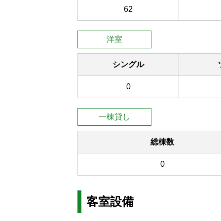
62
洋室
シングル
0
一棟貸し
総棟数
0
客室設備