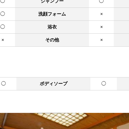
◯
シャンプー
◯
◯
洗顔フォーム
×
◯
浴衣
×
×
その他
×
◯
ボディソープ
◯