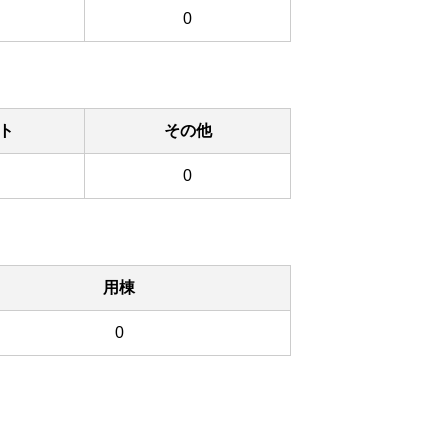
0
ト
その他
0
用棟
0